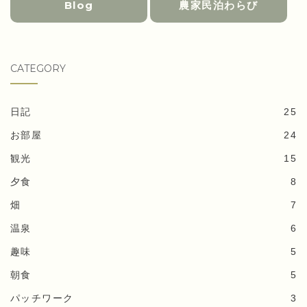
Blog
農家民泊わらび
CATEGORY
日記
25
お部屋
24
観光
15
夕食
8
畑
7
温泉
6
趣味
5
朝食
5
パッチワーク
3