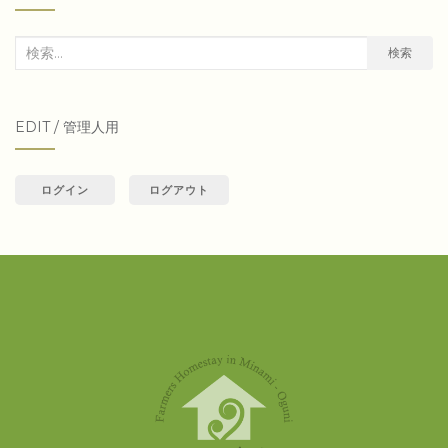
検
検索
索
対
EDIT / 管理人用
象:
ログイン
ログアウト