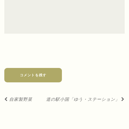
コメントを残す
投
自家製野菜
道の駅小国「ゆう・ステーション」
稿
ナ
ビ