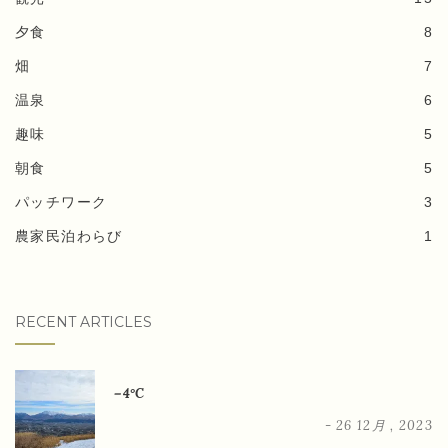
夕食
8
畑
7
温泉
6
趣味
5
朝食
5
パッチワーク
3
農家民泊わらび
1
RECENT ARTICLES
－4°C
- 26 12月 , 2023