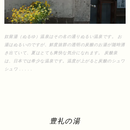
奴留湯（ぬるゆ）温泉はその名の通りぬるい温泉です。 お
湯はぬるいのですが、鮮度抜群の透明の炭酸のお湯が随時湧
き出ていて、夏はとても爽快な気分になれます。 炭酸泉
は、日本では希少な温泉です。温度が上がると炭酸のシュワ
シュワ . . . . .
豊礼の湯