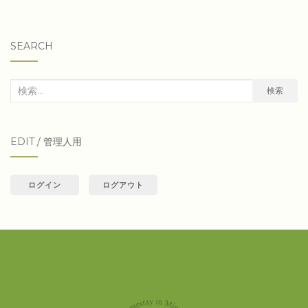
SEARCH
検
検索
索
対
EDIT / 管理人用
象:
ログイン
ログアウト