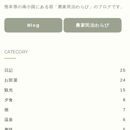
熊本県の南小国にある宿「農家民泊わらび」のブログです。
Blog
農家民泊わらび
CATEGORY
日記
25
お部屋
24
観光
15
夕食
8
畑
7
温泉
6
趣味
5