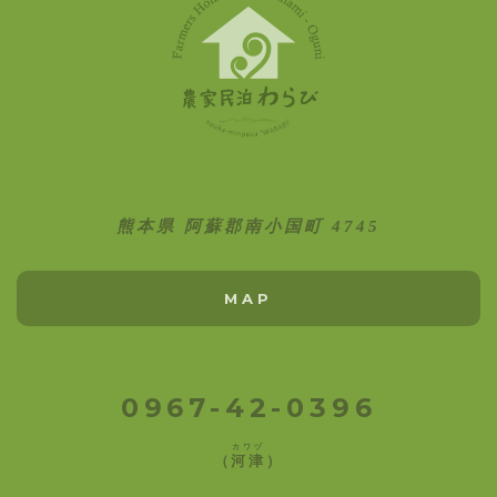
熊本県 阿蘇郡南小国町 4745
MAP
0967-42-0396
カワヅ
（
河津
）