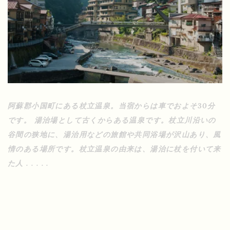
阿蘇郡小国町にある杖立温泉。当宿からは車でおよそ30分
です。 湯治場として古くからある温泉です。杖立川沿いの
谷間の狭地に、湯治用などの旅館や共同浴場が沢山あり、風
情のある場所です。杖立温泉の由来は、湯治に杖を付いて来
た人 . . . . .