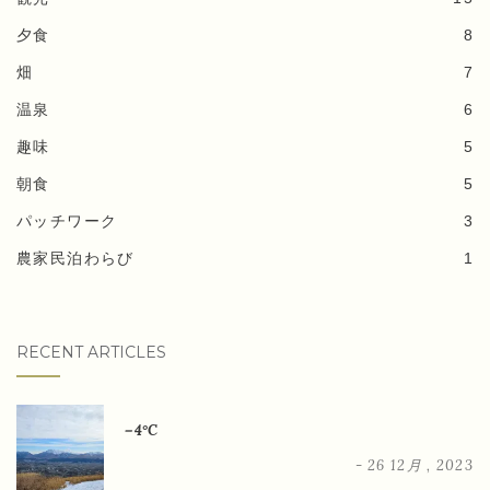
夕食
8
畑
7
温泉
6
趣味
5
朝食
5
パッチワーク
3
農家民泊わらび
1
RECENT ARTICLES
－4°C
- 26 12月 , 2023