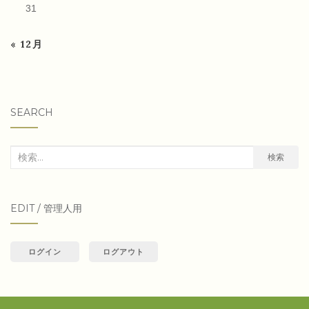
31
« 12月
SEARCH
検
検索
索
対
EDIT / 管理人用
象:
ログイン
ログアウト