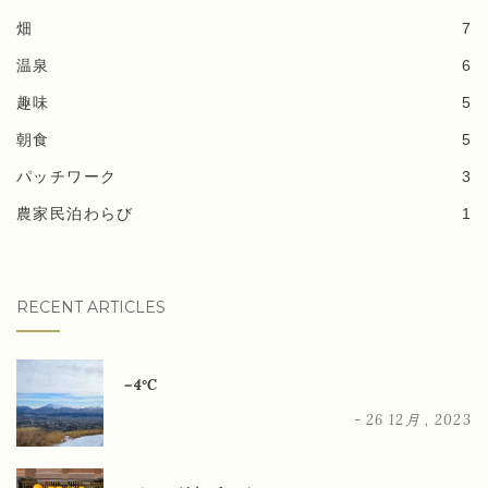
畑
7
温泉
6
趣味
5
朝食
5
パッチワーク
3
農家民泊わらび
1
RECENT ARTICLES
－4°C
- 26 12月 , 2023