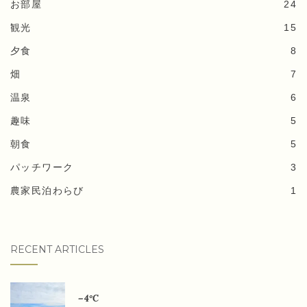
お部屋
24
観光
15
夕食
8
畑
7
温泉
6
趣味
5
朝食
5
パッチワーク
3
農家民泊わらび
1
RECENT ARTICLES
－4°C