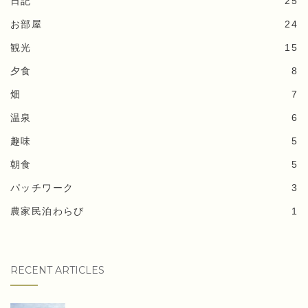
日記
25
お部屋
24
観光
15
夕食
8
畑
7
温泉
6
趣味
5
朝食
5
パッチワーク
3
農家民泊わらび
1
RECENT ARTICLES