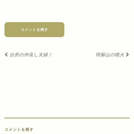
コメントを残す
投
台所の仲良し夫婦！
阿蘇山の噴火
稿
ナ
ビ
ゲ
ー
シ
ョ
ン
コメントを残す