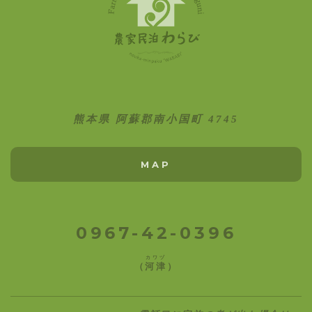
熊本県 阿蘇郡南小国町 4745
MAP
0967-42-0396
カワヅ
（
河津
）