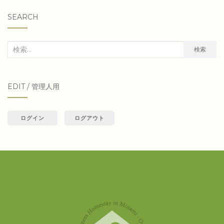
SEARCH
検
検索
索
対
EDIT / 管理人用
象:
ログイン
ログアウト