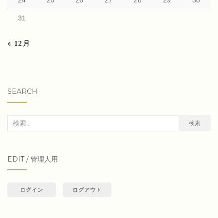
24
25
26
27
28
29
30
31
« 12月
SEARCH
検
検索
索
対
EDIT / 管理人用
象:
ログイン
ログアウト