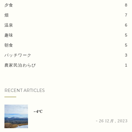
夕食
8
畑
7
温泉
6
趣味
5
朝食
5
パッチワーク
3
農家民泊わらび
1
RECENT ARTICLES
－4°C
- 26 12月 , 2023