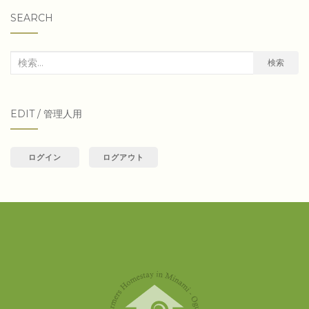
SEARCH
検
検索
索
対
EDIT / 管理人用
象:
ログイン
ログアウト