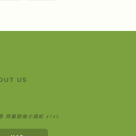
OUT US
県 阿蘇郡南小国町 4745