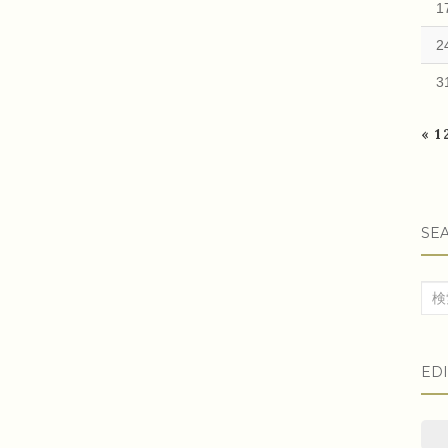
1
2
3
« 
SE
検
索
対
ED
象: