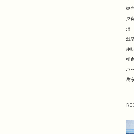
観
夕
畑
温
趣
朝
パ
農
RE