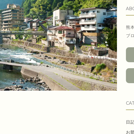
AB
熊
ブ
CA
日
お