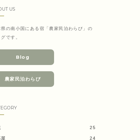
OUT US
本県の南小国にある宿「農家民泊わらび」の
ログです。
Blog
農家民泊わらび
TEGORY
記
25
部屋
24