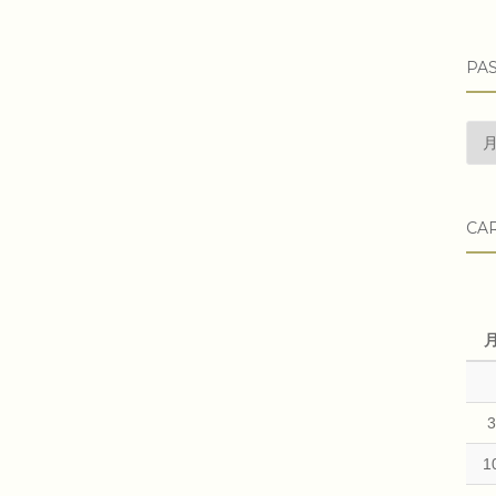
PAS
pas
arti
CA
1