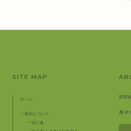
SITE MAP
AB
所在地
ホーム
熊本
ご宿泊について
一泊二食