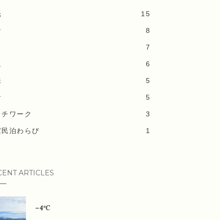
光
15
食
8
7
泉
6
味
5
食
5
ッチワーク
3
家民泊わらび
1
CENT ARTICLES
－4°C