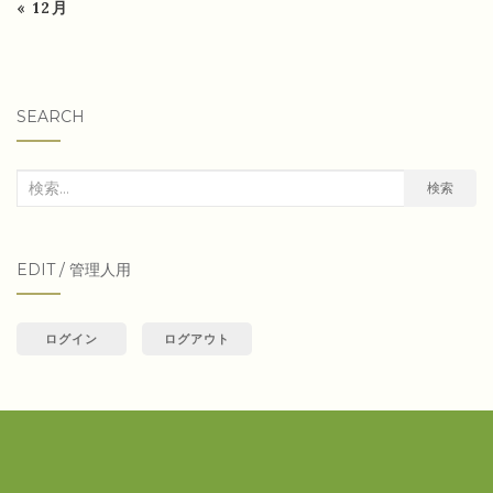
« 12月
SEARCH
検
検索
索
対
EDIT / 管理人用
象:
ログイン
ログアウト