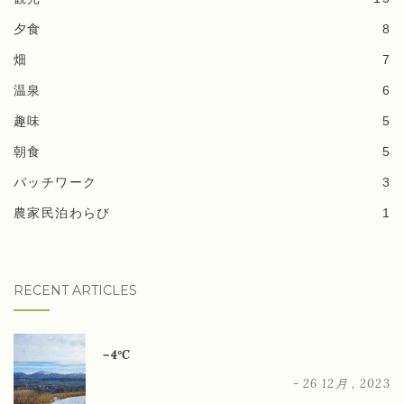
夕食
8
畑
7
温泉
6
趣味
5
朝食
5
パッチワーク
3
農家民泊わらび
1
RECENT ARTICLES
－4°C
- 26 12月 , 2023