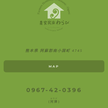
熊本県 阿蘇郡南小国町 4745
MAP
0967-42-0396
カワヅ
（
河津
）