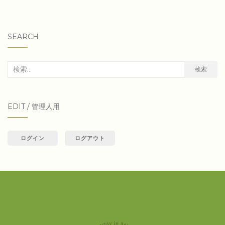
SEARCH
検
検索
索
対
EDIT / 管理人用
象:
ログイン
ログアウト