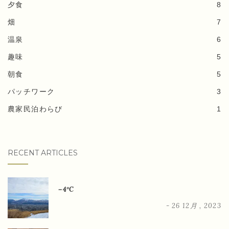
夕食
8
畑
7
温泉
6
趣味
5
朝食
5
パッチワーク
3
農家民泊わらび
1
RECENT ARTICLES
－4°C
- 26 12月 , 2023