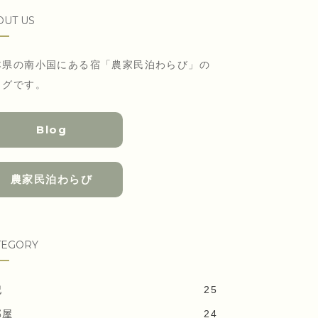
OUT US
本県の南小国にある宿「農家民泊わらび」の
ログです。
Blog
農家民泊わらび
TEGORY
記
25
部屋
24