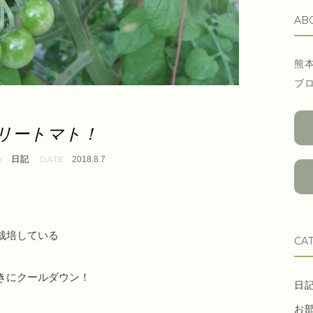
AB
熊
ブ
リートマト！
日記
2018.8.7
栽培している
CA
きにクールダウン！
日
お