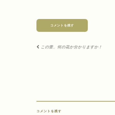
コメントを残す
投
この蕾、何の花か分かりますか！
稿
ナ
ビ
ゲ
ー
シ
ョ
ン
コメントを残す