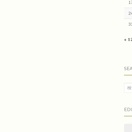
1
2
3
« 
SE
検
索
対
ED
象: