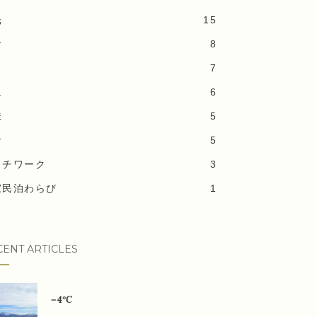
光
15
食
8
7
泉
6
味
5
食
5
ッチワーク
3
家民泊わらび
1
CENT ARTICLES
－4°C