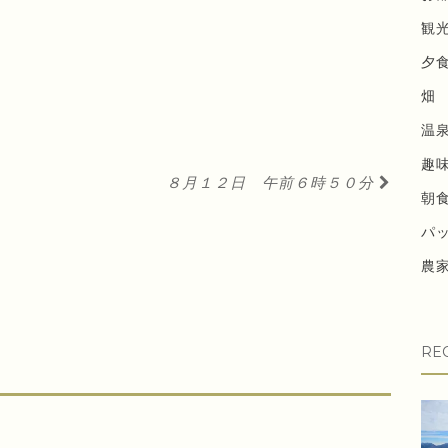
観
夕
畑
温
趣
８月１２日 午前６時５０分
朝
パ
農
RE