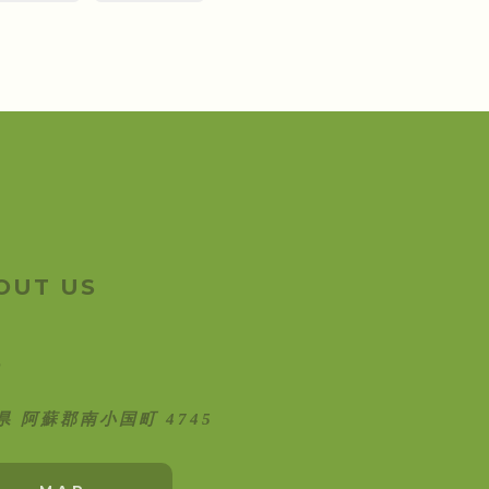
OUT US
県 阿蘇郡南小国町 4745