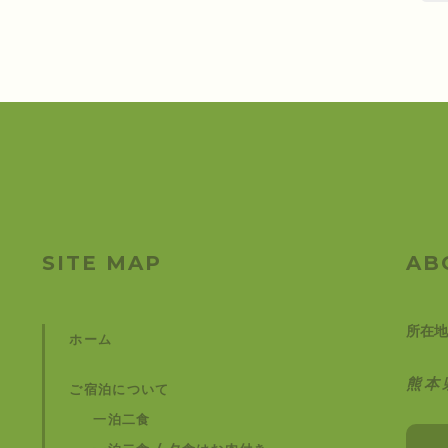
SITE MAP
AB
所在地
ホーム
熊本
ご宿泊について
一泊二食