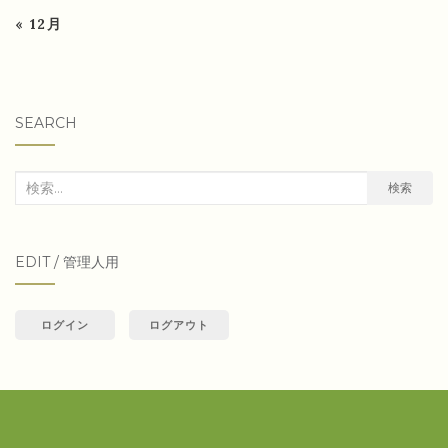
« 12月
SEARCH
検
検索
索
対
EDIT / 管理人用
象:
ログイン
ログアウト