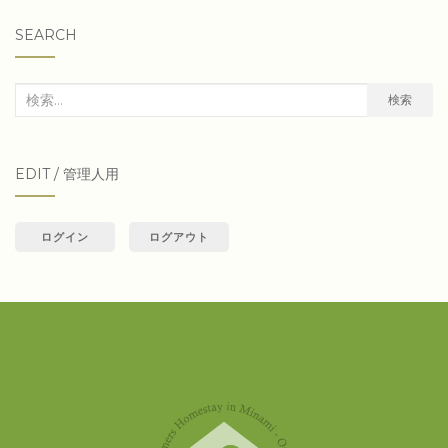
SEARCH
検
検索
索
対
EDIT / 管理人用
象:
ログイン
ログアウト