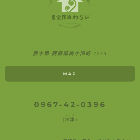
熊本県 阿蘇郡南小国町 4745
MAP
0967-42-0396
カワヅ
（
河津
）