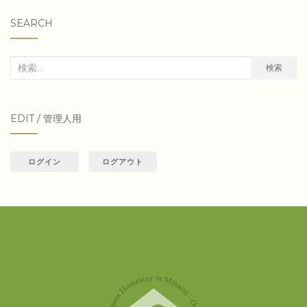
SEARCH
検
検索
索
対
EDIT / 管理人用
象:
ログイン
ログアウト