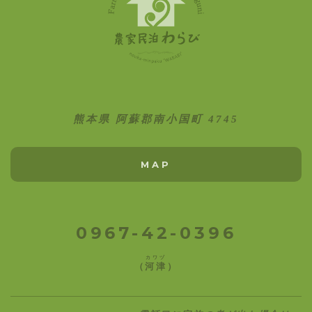
熊本県 阿蘇郡南小国町 4745
MAP
0967-42-0396
カワヅ
（
河津
）