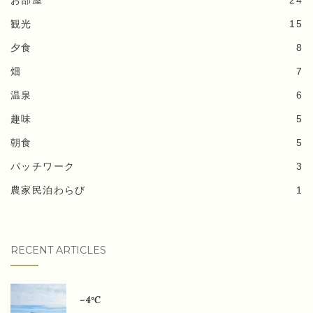
観光
15
夕食
8
畑
7
温泉
6
趣味
5
朝食
5
パッチワーク
3
農家民泊わらび
1
RECENT ARTICLES
－4°C