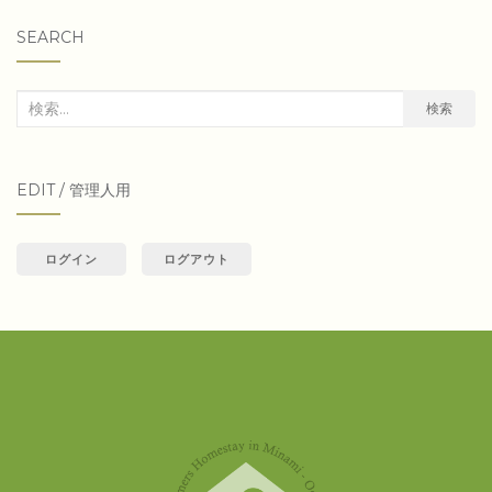
SEARCH
検
検索
索
対
EDIT / 管理人用
象:
ログイン
ログアウト