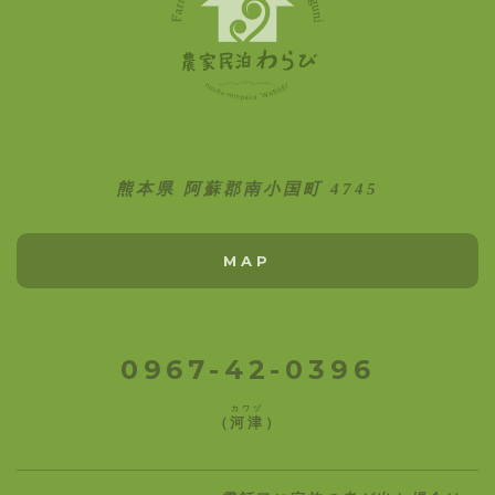
熊本県 阿蘇郡南小国町 4745
MAP
0967-42-0396
カワヅ
（
河津
）