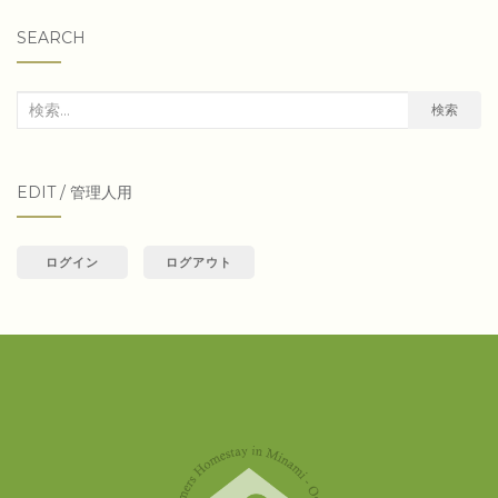
SEARCH
検
検索
索
対
EDIT / 管理人用
象:
ログイン
ログアウト