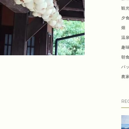
観
夕
畑
温
趣
朝
パ
農
RE