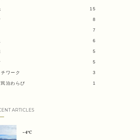
光
15
食
8
7
泉
6
味
5
食
5
ッチワーク
3
家民泊わらび
1
CENT ARTICLES
－4°C