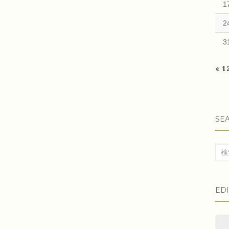
1
2
3
« 
SE
検
索
対
ED
象: