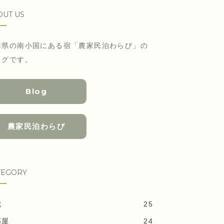
OUT US
本県の南小国にある宿「農家民泊わらび」の
ログです。
Blog
農家民泊わらび
TEGORY
記
25
部屋
24