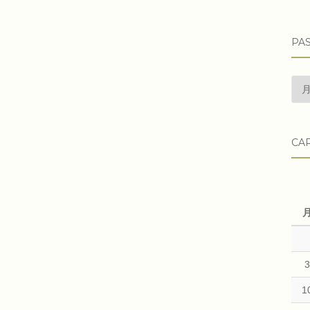
PAS
pas
arti
CA
1