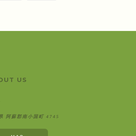
OUT US
県 阿蘇郡南小国町 4745