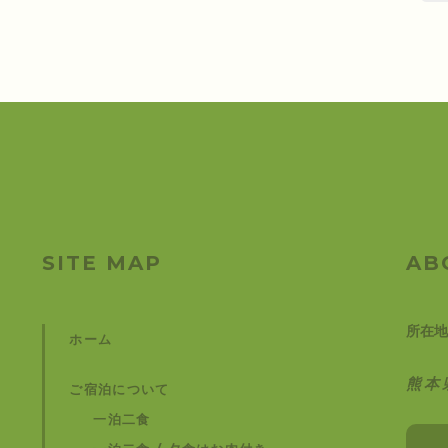
SITE MAP
AB
所在地
ホーム
熊本
ご宿泊について
一泊二食