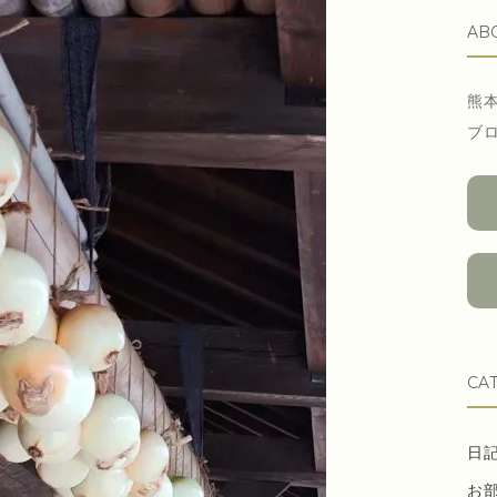
AB
熊
ブ
CA
日
お