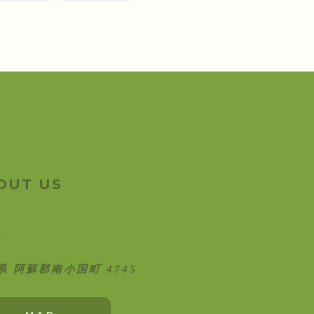
OUT US
県 阿蘇郡南小国町 4745