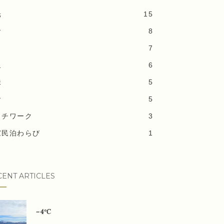
光
15
食
8
7
泉
6
味
5
食
5
ッチワーク
3
家民泊わらび
1
CENT ARTICLES
－4°C