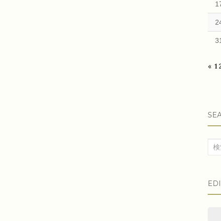
1
2
3
« 
SE
検
索
対
ED
象: