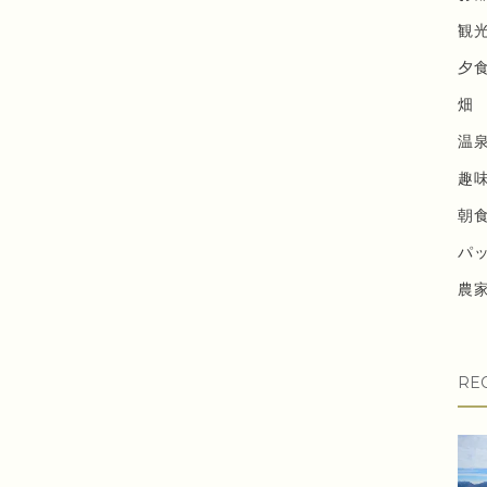
観
夕
畑
温
趣
朝
パ
農
RE