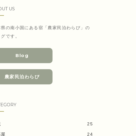
OUT US
本県の南小国にある宿「農家民泊わらび」の
ログです。
Blog
農家民泊わらび
TEGORY
記
25
部屋
24