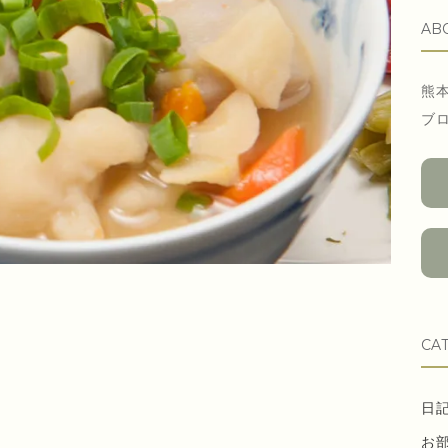
AB
熊
ブ
CA
日
お