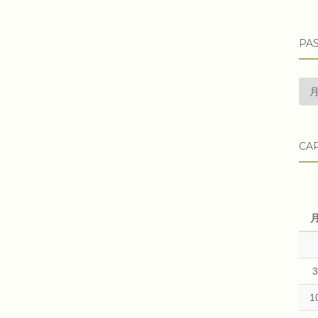
PAS
pas
arti
CA
1