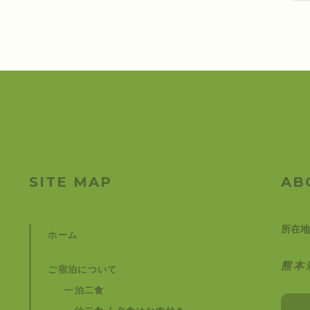
SITE MAP
AB
所在地
ホーム
熊本
ご宿泊について
一泊二食