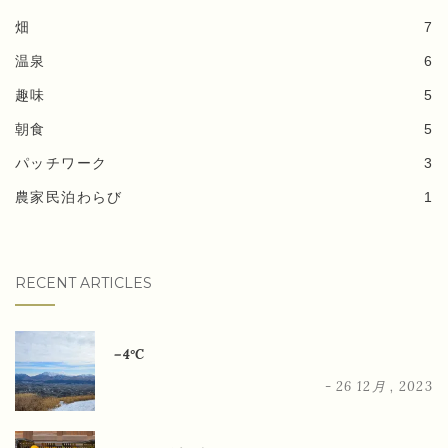
畑
7
温泉
6
趣味
5
朝食
5
パッチワーク
3
農家民泊わらび
1
RECENT ARTICLES
－4°C
- 26 12月 , 2023