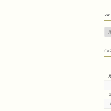
PAS
pas
arti
CA
1