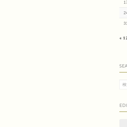
1
2
3
« 
SE
検
索
対
ED
象: