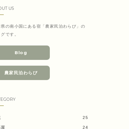
OUT US
本県の南小国にある宿「農家民泊わらび」の
ログです。
Blog
農家民泊わらび
TEGORY
記
25
部屋
24