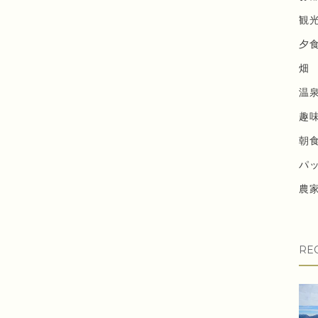
観
夕
畑
温
趣
朝
パ
農
RE