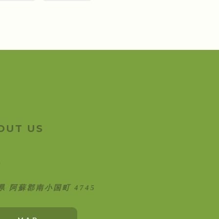
OUT US
県 阿蘇郡南小国町 4745