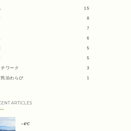
光
15
食
8
7
泉
6
味
5
食
5
ッチワーク
3
家民泊わらび
1
CENT ARTICLES
－4°C