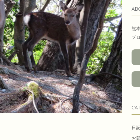
AB
熊
ブ
CA
日
お