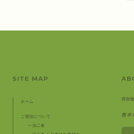
SITE MAP
AB
所在地
ホーム
熊本
ご宿泊について
一泊二食