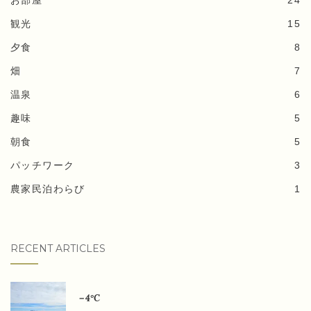
観光
15
夕食
8
畑
7
温泉
6
趣味
5
朝食
5
パッチワーク
3
農家民泊わらび
1
RECENT ARTICLES
－4°C