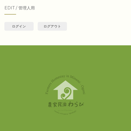
対
EDIT / 管理人用
象:
ログイン
ログアウト