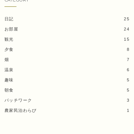
CATEGORY
日記
25
お部屋
24
観光
15
夕食
8
畑
7
温泉
6
趣味
5
朝食
5
パッチワーク
3
農家民泊わらび
1