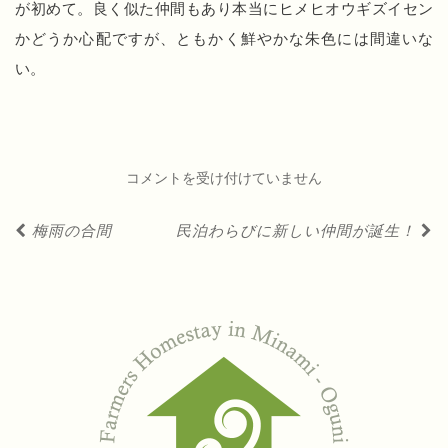
が初めて。良く似た仲間もあり本当にヒメヒオウギズイセン
かどうか心配ですが、ともかく鮮やかな朱色には間違いな
い。
夏
コメントを受け付けていません
の
投
梅雨の合間
民泊わらびに新しい仲間が誕生！
花！
稿
は
ナ
ビ
ゲ
ー
シ
ョ